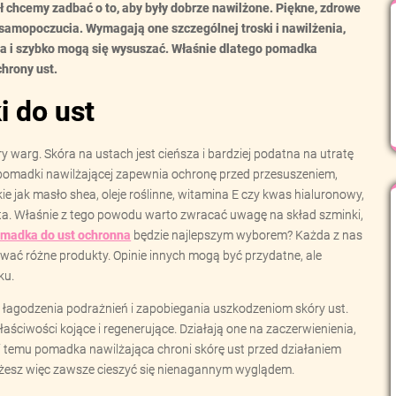
ł chcemy zadbać o to, aby były dobrze nawilżone. Piękne, zdrowe
o samopoczucia. Wymagają one szczególnej troski i nawilżenia,
ca i szybko mogą się wysuszać. Właśnie dlatego pomadka
chrony ust.
i do ust
warg. Skóra na ustach jest cieńsza i bardziej podatna na utratę
e pomadki nawilżającej zapewnia ochronę przed przesuszeniem,
kie jak masło shea, oleje roślinne, witamina E czy kwas hialuronowy,
sta. Właśnie z tego powodu warto zwracać uwagę na skład szminki,
madka do ust ochronna
będzie najlepszym wyborem? Każda z nas
ować różne produkty. Opinie innych mogą być przydatne, ale
ku.
 łagodzenia podrażnień i zapobiegania uszkodzeniom skóry ust.
łaściwości kojące i regenerujące. Działają one na zaczerwienienia,
ęki temu pomadka nawilżająca chroni skórę ust przed działaniem
Możesz więc zawsze cieszyć się nienagannym wyglądem.