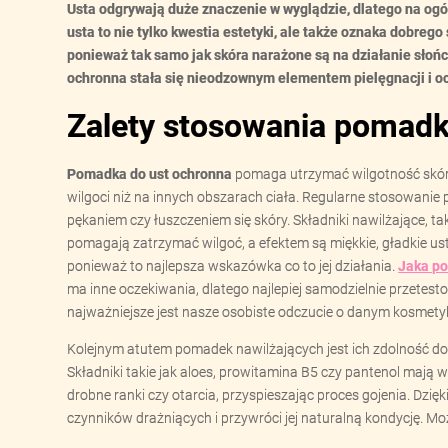
Usta odgrywają duże znaczenie w wyglądzie, dlatego na ogó
usta to nie tylko kwestia estetyki, ale także oznaka dobreg
ponieważ tak samo jak skóra narażone są na działanie słoń
ochronna stała się nieodzownym elementem pielęgnacji i o
Zalety stosowania pomadk
Pomadka do ust ochronna
pomaga utrzymać wilgotność skóry 
wilgoci niż na innych obszarach ciała. Regularne stosowani
pękaniem czy łuszczeniem się skóry. Składniki nawilżające, ta
pomagają zatrzymać wilgoć, a efektem są miękkie, gładkie u
ponieważ to najlepsza wskazówka co to jej działania.
Jaka po
ma inne oczekiwania, dlatego najlepiej samodzielnie przetest
najważniejsze jest nasze osobiste odczucie o danym kosmety
Kolejnym atutem pomadek nawilżających jest ich zdolność do
Składniki takie jak aloes, prowitamina B5 czy pantenol mają w
drobne ranki czy otarcia, przyspieszając proces gojenia. Dzi
czynników drażniących i przywróci jej naturalną kondycję. 