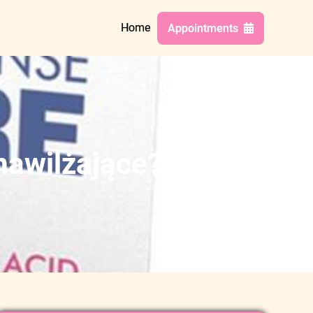
Home
Appointments
nawilżające?