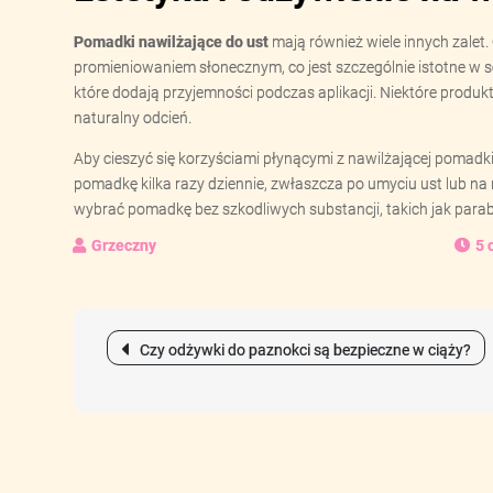
Pomadki nawilżające do ust
mają również wiele innych zalet. 
promieniowaniem słonecznym, co jest szczególnie istotne w 
które dodają przyjemności podczas aplikacji. Niektóre produk
naturalny odcień.
Aby cieszyć się korzyściami płynącymi z nawilżającej pomadki 
pomadkę kilka razy dziennie, zwłaszcza po umyciu ust lub na 
wybrać pomadkę bez szkodliwych substancji, takich jak parab
5 
Nawigacja
Czy odżywki do paznokci są bezpieczne w ciąży?
wpisu