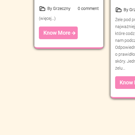
By Grzeczny
0 comment
By Gr
(więcej…)
Żele pod p
najważnie
Know More
które codz
nam podcza
Odpowiedn
o prawidło
skóry. Jed
żelu…
Know