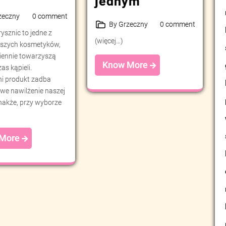
jednym
zeczny
0 comment
By Grzeczny
0 comment
rysznic to jedne z
(więcej…)
jszych kosmetyków,
iennie towarzyszą
Know More
s kąpieli.
i produkt zadba
we nawilżenie naszej
nakże, przy wyborze
 More