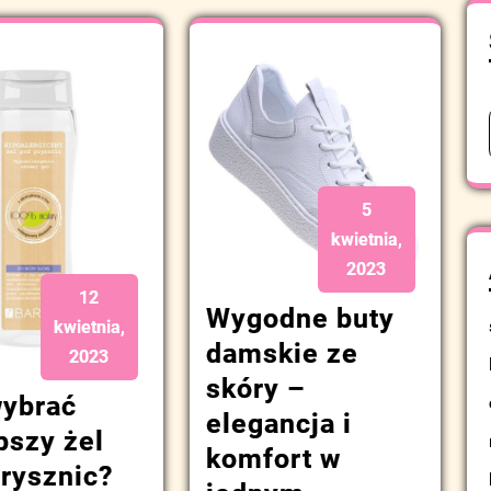
5
kwietnia,
2023
12
Wygodne buty
kwietnia,
damskie ze
2023
skóry –
wybrać
elegancja i
pszy żel
komfort w
rysznic?