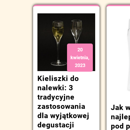
20
kwietnia,
2023
Kieliszki do
nalewki: 3
tradycyjne
zastosowania
Jak 
dla wyjątkowej
najle
degustacji
pod p