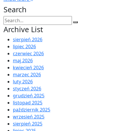
Search
Search
for:
Archive List
sierpień 2026
lipiec 2026
czerwiec 2026
maj 2026
kwiecień 2026
marzec 2026
luty 2026
styczeń 2026
grudzień 2025
listopad 2025
październik 2025
wrzesień 2025
sierpień 2025
lipiec 2025