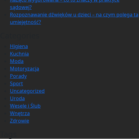
sądowej?
Rozpoznawanie dźwięków u dzieci – na czym polega ta
umiejętność?
Categories
Higiena
Kuchnia
Moda
Motoryzacja
Porady
Sport
Uncategorized
Uroda
Wesele i Ślub
Wnętrza
Zdrowie
Tags