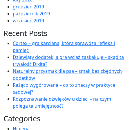
grudzień 2019
październik 2019
wrzesień 2019
Recent Posts
Cortex – gra karciana, która sprawdza refleks i
pamięć
Dziewiąty dodatek, a gra wciąż zaskakuje – skąd ta
trwałość Dixita?
Naturalny przysmak dla psa – smak bez zbędnych
dodatków
Rażąco wygórowana – co to znaczy w praktyce
sądowej?
Rozpoznawanie dźwięków u dzieci – na czym
polega ta umiejętność?
Categories
Higiena