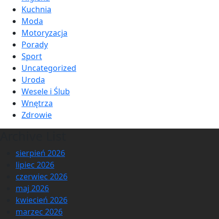
Kuchnia
Moda
Motoryzacja
Porady
Sport
Uncategorized
Uroda
Wesele i Ślub
Wnętrza
Zdrowie
Archive List
sierpień 2026
lipiec 2026
czerwiec 2026
maj 2026
kwiecień 2026
marzec 2026