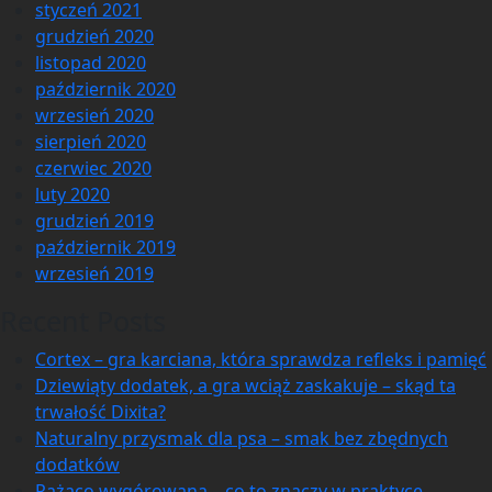
styczeń 2021
grudzień 2020
listopad 2020
październik 2020
wrzesień 2020
sierpień 2020
czerwiec 2020
luty 2020
grudzień 2019
październik 2019
wrzesień 2019
Recent Posts
Cortex – gra karciana, która sprawdza refleks i pamięć
Dziewiąty dodatek, a gra wciąż zaskakuje – skąd ta
trwałość Dixita?
Naturalny przysmak dla psa – smak bez zbędnych
dodatków
Rażąco wygórowana – co to znaczy w praktyce