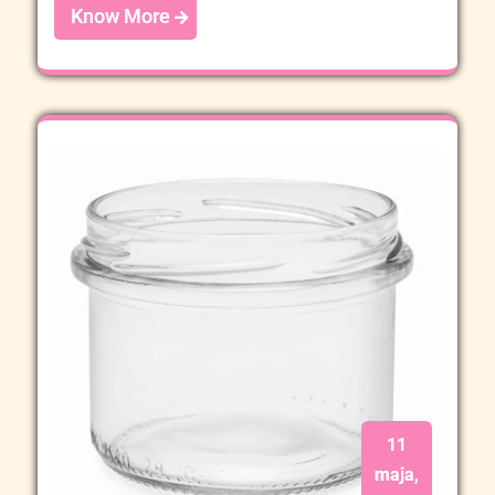
Know More
11
maja,