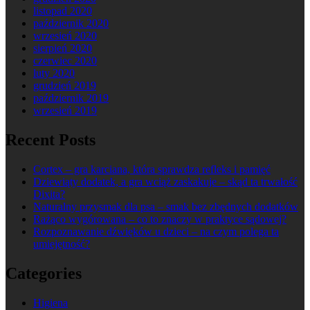
listopad 2020
październik 2020
wrzesień 2020
sierpień 2020
czerwiec 2020
luty 2020
grudzień 2019
październik 2019
wrzesień 2019
Recent Posts
Cortex – gra karciana, która sprawdza refleks i pamięć
Dziewiąty dodatek, a gra wciąż zaskakuje – skąd ta trwałość
Dixita?
Naturalny przysmak dla psa – smak bez zbędnych dodatków
Rażąco wygórowana – co to znaczy w praktyce sądowej?
Rozpoznawanie dźwięków u dzieci – na czym polega ta
umiejętność?
Categories
Higiena