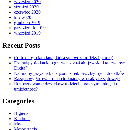
wrzesień 2020
sierpień 2020
czerwiec 2020
luty 2020
grudzień 2019
październik 2019
wrzesień 2019
Recent Posts
Cortex – gra karciana, która sprawdza refleks i pamięć
Dziewiąty dodatek, a gra wciąż zaskakuje – skąd ta trwałość
Dixita?
Naturalny przysmak dla psa – smak bez zbędnych dodatków
Rażąco wygórowana – co to znaczy w praktyce sądowej?
Rozpoznawanie dźwięków u dzieci – na czym polega ta
umiejętność?
Categories
Higiena
Kuchnia
Moda
Motoryzacja