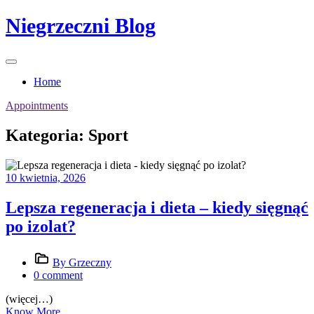
Skip
Niegrzeczni Blog
to
content
Home
Appointments
Kategoria:
Sport
10 kwietnia, 2026
Lepsza regeneracja i dieta – kiedy sięgnąć
po izolat?
By Grzeczny
0 comment
(więcej…)
Know More