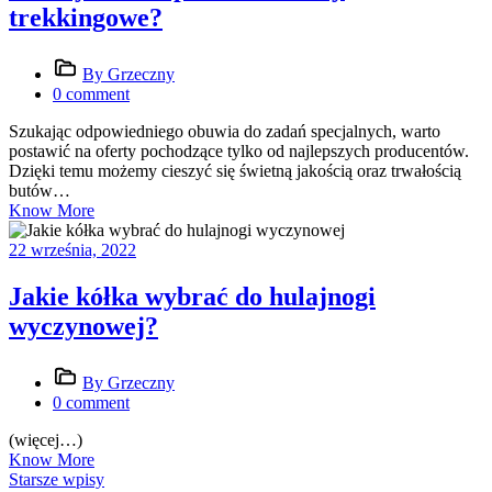
trekkingowe?
By Grzeczny
0 comment
Szukając odpowiedniego obuwia do zadań specjalnych, warto
postawić na oferty pochodzące tylko od najlepszych producentów.
Dzięki temu możemy cieszyć się świetną jakością oraz trwałością
butów…
Know More
22 września, 2022
Jakie kółka wybrać do hulajnogi
wyczynowej?
By Grzeczny
0 comment
(więcej…)
Know More
Nawigacja
Starsze wpisy