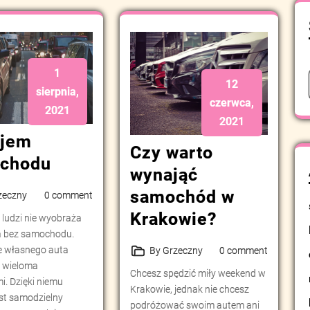
1
12
sierpnia,
czerwca,
2021
2021
jem
Czy warto
chodu
wynająć
samochód w
zeczny
0 comment
Krakowie?
 ludzi nie wyobraża
ia bez samochodu.
e własnego auta
By Grzeczny
0 comment
z wieloma
Chcesz spędzić miły weekend w
i. Dzięki niemu
Krakowie, jednak nie chcesz
st samodzielny
podróżować swoim autem ani