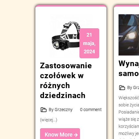
21
maja,
2024
Wyna
Zastosowanie
samo
czołówek w
różnych
By Gr
dziedzinach
Większość
sobie życ
By Grzeczny
0 comment
Posiadani
wiąże się 
(więcej…)
korzyściam
możliwy je
Know More