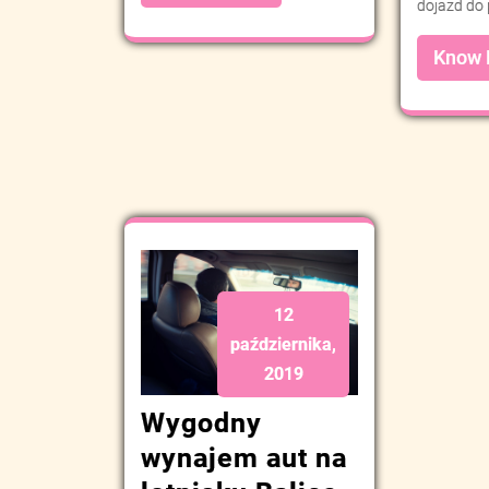
dojazd do 
Know
12
października,
2019
Wygodny
wynajem aut na