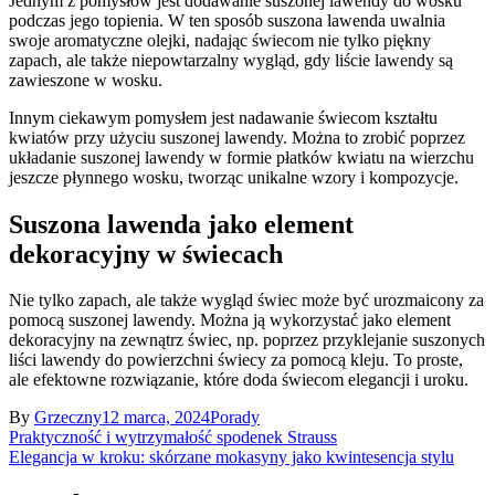
Jednym z pomysłów jest dodawanie suszonej lawendy do wosku
podczas jego topienia. W ten sposób suszona lawenda uwalnia
swoje aromatyczne olejki, nadając świecom nie tylko piękny
zapach, ale także niepowtarzalny wygląd, gdy liście lawendy są
zawieszone w wosku.
Innym ciekawym pomysłem jest nadawanie świecom kształtu
kwiatów przy użyciu suszonej lawendy. Można to zrobić poprzez
układanie suszonej lawendy w formie płatków kwiatu na wierzchu
jeszcze płynnego wosku, tworząc unikalne wzory i kompozycje.
Suszona lawenda jako element
dekoracyjny w świecach
Nie tylko zapach, ale także wygląd świec może być urozmaicony za
pomocą suszonej lawendy. Można ją wykorzystać jako element
dekoracyjny na zewnątrz świec, np. poprzez przyklejanie suszonych
liści lawendy do powierzchni świecy za pomocą kleju. To proste,
ale efektowne rozwiązanie, które doda świecom elegancji i uroku.
By
Grzeczny
12 marca, 2024
Porady
Nawigacja
Praktyczność i wytrzymałość spodenek Strauss
Elegancja w kroku: skórzane mokasyny jako kwintesencja stylu
wpisu