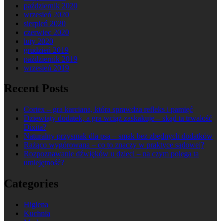
październik 2020
wrzesień 2020
sierpień 2020
czerwiec 2020
luty 2020
grudzień 2019
październik 2019
wrzesień 2019
Recent Posts
Cortex – gra karciana, która sprawdza refleks i pamięć
Dziewiąty dodatek, a gra wciąż zaskakuje – skąd ta trwałość
Dixita?
Naturalny przysmak dla psa – smak bez zbędnych dodatków
Rażąco wygórowana – co to znaczy w praktyce sądowej?
Rozpoznawanie dźwięków u dzieci – na czym polega ta
umiejętność?
Categories
Higiena
Kuchnia