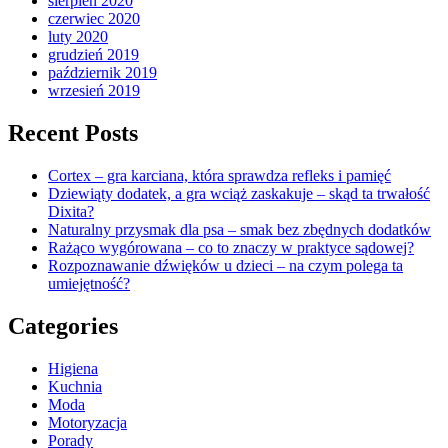
sierpień 2020
czerwiec 2020
luty 2020
grudzień 2019
październik 2019
wrzesień 2019
Recent Posts
Cortex – gra karciana, która sprawdza refleks i pamięć
Dziewiąty dodatek, a gra wciąż zaskakuje – skąd ta trwałość
Dixita?
Naturalny przysmak dla psa – smak bez zbędnych dodatków
Rażąco wygórowana – co to znaczy w praktyce sądowej?
Rozpoznawanie dźwięków u dzieci – na czym polega ta
umiejętność?
Categories
Higiena
Kuchnia
Moda
Motoryzacja
Porady