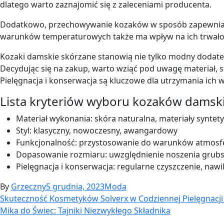
dlatego warto zaznajomić się z zaleceniami producenta.
Dodatkowo, przechowywanie kozaków w sposób zapewniają
warunków temperaturowych także ma wpływ na ich trwało
Kozaki damskie skórzane stanowią nie tylko modny dodate
Decydując się na zakup, warto wziąć pod uwagę materiał, 
Pielęgnacja i konserwacja są kluczowe dla utrzymania ich 
Lista kryteriów wyboru kozaków damski
Materiał wykonania: skóra naturalna, materiały syntet
Styl: klasyczny, nowoczesny, awangardowy
Funkcjonalność: przystosowanie do warunków atmosf
Dopasowanie rozmiaru: uwzględnienie noszenia grubs
Pielęgnacja i konserwacja: regularne czyszczenie, naw
By
Grzeczny
5 grudnia, 2023
Moda
Nawigacja
Skuteczność Kosmetyków Solverx w Codziennej Pielęgnacji
Mika do Świec: Tajniki Niezwykłego Składnika
wpisu