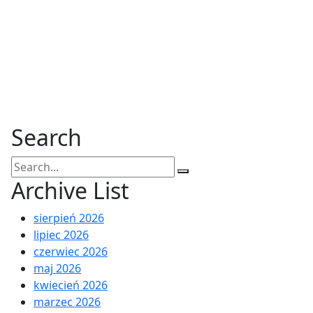
Search
Search
for:
Archive List
sierpień 2026
lipiec 2026
czerwiec 2026
maj 2026
kwiecień 2026
marzec 2026