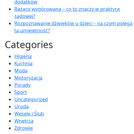
dodatków
Rażąco wygórowana – co to znaczy w praktyce
sądowej?
Rozpoznawanie dźwięków u dzieci – na czym polega
ta umiejętność?
Categories
Higiena
Kuchnia
Moda
Motoryzacja
Porady
Sport
Uncategorized
Uroda
Wesele i Ślub
Wnętrza
Zdrowie