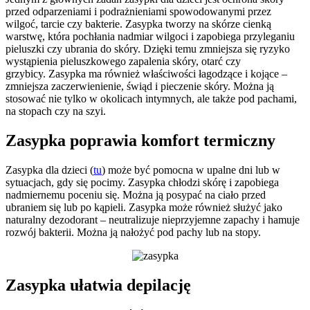
przed odparzeniami i podrażnieniami spowodowanymi przez
wilgoć, tarcie czy bakterie. Zasypka tworzy na skórze cienką
warstwę, która pochłania nadmiar wilgoci i zapobiega przyleganiu
pieluszki czy ubrania do skóry. Dzięki temu zmniejsza się ryzyko
wystąpienia pieluszkowego zapalenia skóry, otarć czy
grzybicy. Zasypka ma również właściwości łagodzące i kojące –
zmniejsza zaczerwienienie, świąd i pieczenie skóry. Można ją
stosować nie tylko w okolicach intymnych, ale także pod pachami,
na stopach czy na szyi.
Zasypka poprawia komfort termiczny
Zasypka dla dzieci (
tu
) może być pomocna w upalne dni lub w
sytuacjach, gdy się pocimy. Zasypka chłodzi skórę i zapobiega
nadmiernemu poceniu się. Można ją posypać na ciało przed
ubraniem się lub po kąpieli. Zasypka może również służyć jako
naturalny dezodorant – neutralizuje nieprzyjemne zapachy i hamuje
rozwój bakterii. Można ją nałożyć pod pachy lub na stopy.
Zasypka ułatwia depilację