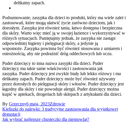
delikatny zapach.
Podsumowanie, zasypka dla dzieci to produkt, który ma wiele zalet i
zastosowań, które mogą ułatwić życie zarówno dzieciom, jak i
dorosłym. Zasypka jest również tania, łatwo dostępna i bezpieczna
dla skóry. Warto więc mieć ją w swojej łazience i wykorzystywać w
różnych sytuacjach. Pamiętajmy jednak, że zasypka nie zastąpi
odpowiedniej higieny i pielęgnacji skóry, a jedynie ją
wspomoże. Zasypka powinna być również stosowana z umiarem i
ostrożnością, aby nie podrażnić dróg oddechowych lub oczu.
Puder dziecięcy to inna nazwa zasypki dla dzieci. Puder
dziecięcy ma takie same właściwości i zastosowania jak
zasypka. Puder dziecięcy jest zwykle biały lub lekko różowy i ma
delikatny zapach. Puder dziecięcy może być również używany
przez dorosłych do pielęgnacji skóry i włosów. Puder dziecięcy jest
łagodny dla skóry i nie powoduje alergii. Puder dziecięcy można
kupić w aptekach, drogeriach lub sklepach z artykułami dla dzieci.
By
Grzeczny
6 maja, 2023
Zdrowie
Nawigacja
Kieliszki do nalewki: 3 tradycyjne zastosowania dla wyjątkowej
degustacji
wpisu
Jak wybrać najlepsze chusteczki dla niemowląt?