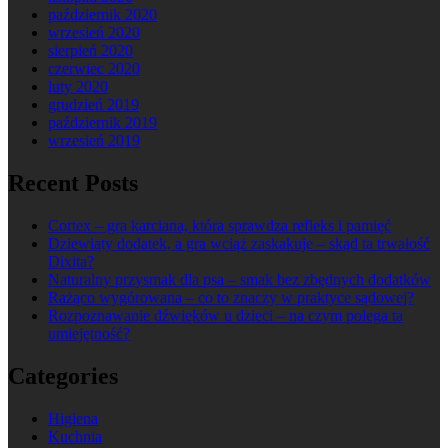
październik 2020
wrzesień 2020
sierpień 2020
czerwiec 2020
luty 2020
grudzień 2019
październik 2019
wrzesień 2019
Recent Posts
Cortex – gra karciana, która sprawdza refleks i pamięć
Dziewiąty dodatek, a gra wciąż zaskakuje – skąd ta trwałość
Dixita?
Naturalny przysmak dla psa – smak bez zbędnych dodatków
Rażąco wygórowana – co to znaczy w praktyce sądowej?
Rozpoznawanie dźwięków u dzieci – na czym polega ta
umiejętność?
Categories
Higiena
Kuchnia