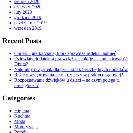
sierpień 2020
czerwiec 2020
luty 2020
grudzień 2019
październik 2019
wrzesień 2019
Recent Posts
Cortex – gra karciana, która sprawdza refleks i pamięć
Dziewiąty dodatek, a gra wciąż zaskakuje – skąd ta trwałość
Dixita?
Naturalny przysmak dla psa – smak bez zbędnych dodatków
Rażąco wygórowana – co to znaczy w praktyce sądowej?
Rozpoznawanie dźwięków u dzieci – na czym polega ta
umiejętność?
Categories
Higiena
Kuchnia
Moda
Motoryzacja
Porady