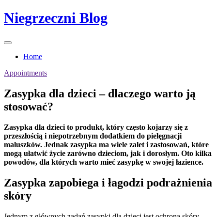
Skip
Niegrzeczni Blog
to
content
Home
Appointments
Zasypka dla dzieci – dlaczego warto ją
stosować?
Zasypka dla dzieci to produkt, który często kojarzy się z
przeszłością i niepotrzebnym dodatkiem do pielęgnacji
maluszków. Jednak zasypka ma wiele zalet i zastosowań, które
mogą ułatwić życie zarówno dzieciom, jak i dorosłym. Oto kilka
powodów, dla których warto mieć zasypkę w swojej łazience.
Zasypka zapobiega i łagodzi podrażnienia
skóry
Jednym z głównych zadań zasypki dla dzieci jest ochrona skóry