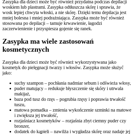
Zasypka dla dzieci może być również przydatna podczas depilacji
woskiem lub plastrami. Zasypka odtłuszcza skórę i sprawia, że
wosk lepiej chwyta włoski, a nie skórę. Dzięki temu depilacja jest
mniej bolesna i mniej podrażniająca. Zasypka może być również
stosowana po depilacji – tamuje krwawienie, łagodzi
zaczerwienienie i przyspiesza gojenie się ranek.
Zasypka ma wiele zastosowań
kosmetycznych
Zasypka dla dzieci może być również wykorzystywana jako
kosmetyk do pielęgnacji twarzy i włosów. Zasypka może służyć
jako:
suchy szampon – pochłania nadmiar sebum i odświeża włosy,
puder matujący – redukuje błyszczenie się skóry i utrwala
makijaż,
baza pod tusz do rzęs – pogrubia rzęsy i poprawia trwałość
tuszu,
matowa pomadka – zmienia wykończenie szminki na matowe
i zwiększa jej trwałość,
rozjaśniacz kosmetyków – rozjaśnia zbyt ciemny puder czy
bronzer,
dodatek do kąpieli – nawilża i wygładza skórę oraz nadaje jej