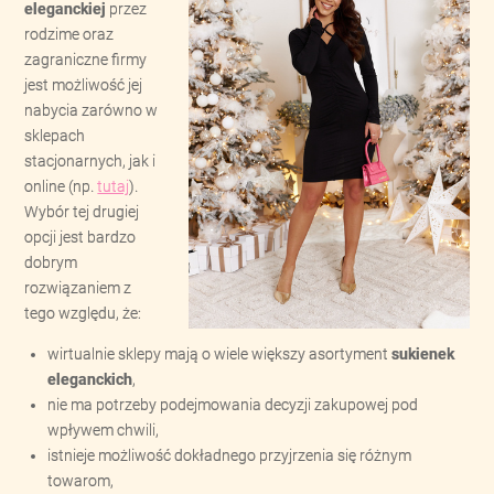
eleganckiej
przez
rodzime oraz
zagraniczne firmy
jest możliwość jej
nabycia zarówno w
sklepach
stacjonarnych, jak i
online (np.
tutaj
).
Wybór tej drugiej
opcji jest bardzo
dobrym
rozwiązaniem z
tego względu, że:
wirtualnie sklepy mają o wiele większy asortyment
sukienek
eleganckich
,
nie ma potrzeby podejmowania decyzji zakupowej pod
wpływem chwili,
istnieje możliwość dokładnego przyjrzenia się różnym
towarom,