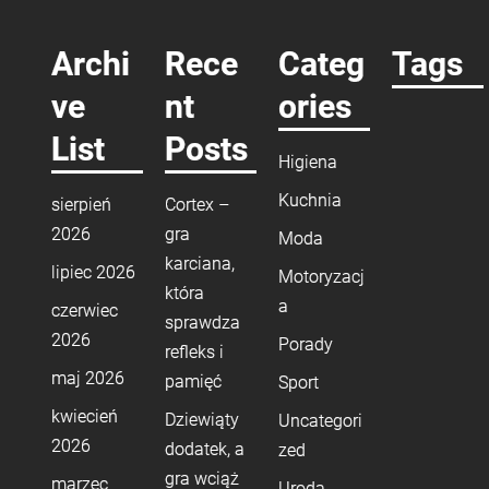
Archi
Rece
Categ
Tags
ve
nt
ories
List
Posts
Higiena
Kuchnia
sierpień
Cortex –
2026
gra
Moda
karciana,
lipiec 2026
Motoryzacj
która
a
czerwiec
sprawdza
2026
Porady
refleks i
maj 2026
pamięć
Sport
kwiecień
Dziewiąty
Uncategori
2026
dodatek, a
zed
gra wciąż
marzec
Uroda