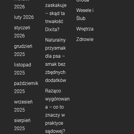
zaskakuje
2026
Wesele i
– skąd ta
luty 2026
Ślub
trwałość
styczeń
Wnętrza
Dixita?
2026
Zdrowie
Naturalny
grudzień
przysmak
2025
dla psa –
smak bez
listopad
zbędnych
2025
dodatków
październik
Rażąco
2025
wygórowan
wrzesień
a – co to
2025
znaczy w
sierpień
praktyce
2025
sądowej?