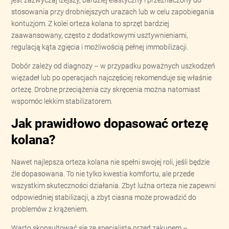
jest zazwyczaj lżejszy, bardziej elastyczny i przeznaczony do
stosowania przy drobniejszych urazach lub w celu zapobiegania
kontuzjom. Z kolei orteza kolana to sprzęt bardziej
zaawansowany, często z dodatkowymi usztywnieniami,
regulacją kąta zgięcia i możliwością pełnej immobilizacji.
Dobór zależy od diagnozy – w przypadku poważnych uszkodzeń
więzadeł lub po operacjach najczęściej rekomenduje się właśnie
ortezę. Drobne przeciążenia czy skręcenia można natomiast
wspomóc lekkim stabilizatorem.
Jak prawidłowo dopasować ortezę
kolana?
Nawet najlepsza orteza kolana nie spełni swojej roli, jeśli będzie
źle dopasowana. To nie tylko kwestia komfortu, ale przede
wszystkim skuteczności działania. Zbyt luźna orteza nie zapewni
odpowiedniej stabilizacji, a zbyt ciasna może prowadzić do
problemów z krążeniem.
Warto skonsultować się ze specjalistą przed zakupem –