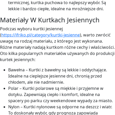
termicznej, kurtka puchowa to najlepszy wybór. Są
lekkie i bardzo ciepłe, idealne na mroźniejsze dni.
Materiały W Kurtkach Jesiennych
Podczas wyboru kurtki jesiennej
(
https://ifriko.pl/category/kurtki-jesienne
), warto zwrócić
uwagę na rodzaj materiału, z którego jest wykonana.
Różne materiały nadają kurtkom różne cechy i właściwości.
Oto kilka popularnych materiałów używanych do produkcji
kurtek jesiennych:
Bawełna – Kurtki z bawełny są lekkie i oddychające.
Idealne na cieplejsze jesienne dni, chronią przed
chłodem, ale nie nadmiernie.
Polar – Kurtki polarowe są miękkie i przyjemne w
dotyku. Zapewniają ciepło i komfort, idealne na
spacery po parku czy weekendowe wypady za miasto.
Nylon – Kurtki nylonowe są odporne na deszcz i wiatr.
To doskonały wybór, gdy prognoza zapowiada