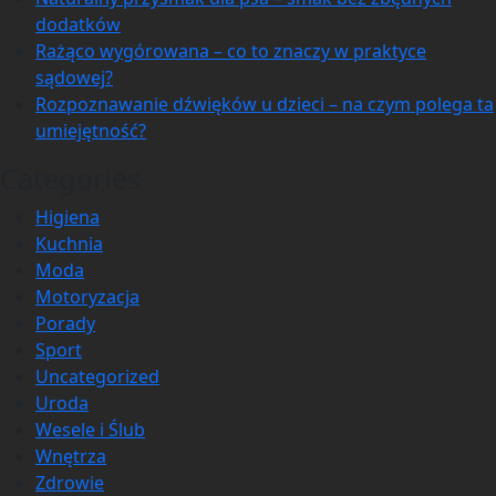
dodatków
Rażąco wygórowana – co to znaczy w praktyce
sądowej?
Rozpoznawanie dźwięków u dzieci – na czym polega ta
umiejętność?
Categories
Higiena
Kuchnia
Moda
Motoryzacja
Porady
Sport
Uncategorized
Uroda
Wesele i Ślub
Wnętrza
Zdrowie