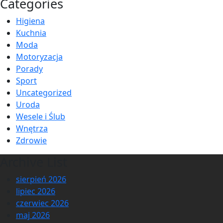
Categories
Higiena
Kuchnia
Moda
Motoryzacja
Porady
Sport
Uncategorized
Uroda
Wesele i Ślub
Wnętrza
Zdrowie
Archive List
sierpień 2026
lipiec 2026
czerwiec 2026
maj 2026