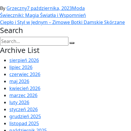
By
Grzeczny
7 października, 2023
Moda
Nawigacja
Świeczniki: Magia Światła i Wspomnień
Ciepło i Styl w Jednym – Zimowe Botki Damskie Skórzane
wpisu
Search
Search
for:
Archive List
sierpień 2026
lipiec 2026
czerwiec 2026
maj 2026
kwiecień 2026
marzec 2026
luty 2026
styczeń 2026
grudzień 2025
listopad 2025
październik 2025