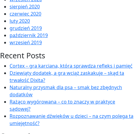
sierpień 2020
czerwiec 2020
luty 2020
grudzień 2019
październik 2019
wrzesień 2019
Recent Posts
Cortex – gra karciana, która sprawdza refleks i pamięć
Dziewiąty dodatek, a gra wciąż zaskakuje – skąd ta
trwałość Dixita?
Naturalny przysmak dla psa – smak bez zbędnych
dodatków
Rażąco wygórowana – co to znaczy w praktyce
sądowej?
Rozpoznawanie dźwięków u dzieci – na czym polega ta
umiejętność?