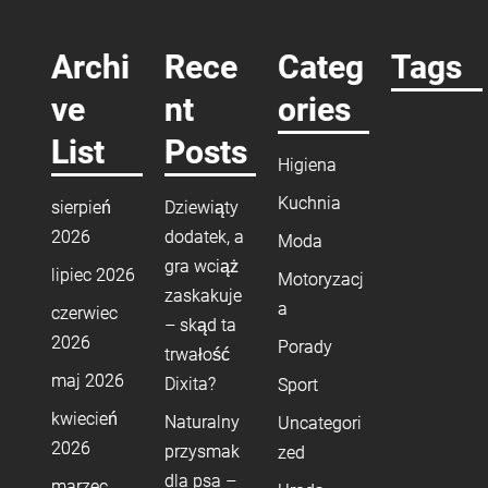
Archi
Rece
Categ
Tags
ve
nt
ories
List
Posts
Higiena
Kuchnia
sierpień
Dziewiąty
2026
dodatek, a
Moda
gra wciąż
lipiec 2026
Motoryzacj
zaskakuje
a
czerwiec
– skąd ta
2026
Porady
trwałość
maj 2026
Dixita?
Sport
kwiecień
Naturalny
Uncategori
2026
przysmak
zed
dla psa –
marzec