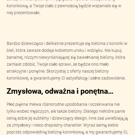
koronkową, a Twoje ciało z pewnością będzie wspaniale się w
niej prezentowało.
Bardzo dziewczęco i delikatnie prezentuje się bielizna z koronki w
bieli, która zawsze dodaje kobietom uroku i wdzięku. Nie kupuj
banalnej, niczym niewyróżniającej się bawełnianej bielizny, która
zamiast zdobić, Twoje ciało sprawi, że będzie ono mało
atrakcyjne i ponętne. Skorzystaj z oferty naszej bielizny
koronkowej, a gwarantujemy Ci satysfakcję i pełne zadowolenie.
Zmysłowa, odważna i ponętna…
Płeć piękna miewa różnorodne upodobania i oczekiwania nie
tylko wobec mężczyzn, ale także bielizny. Dlatego niektóre panie
cenią sobie jej subtelny i dziewczęcy design, inne zaś uwielbiają ją
za zmysłowy i nieco drapieżny charakter. Wyraź samą siebie
poprzez odpowiednią bieliznę koronkową, a my gwarantujemy Ci,